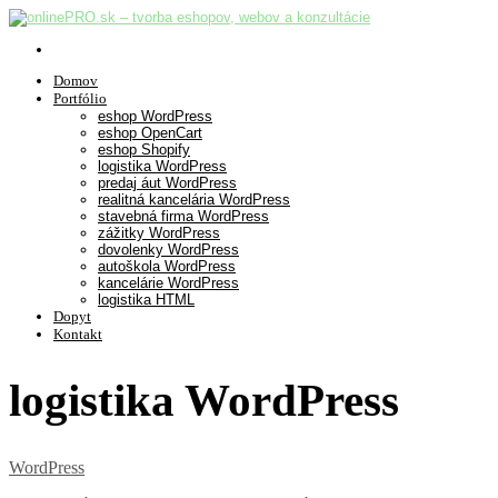
Domov
Portfólio
eshop WordPress
eshop OpenCart
eshop Shopify
logistika WordPress
predaj áut WordPress
realitná kancelária WordPress
stavebná firma WordPress
zážitky WordPress
dovolenky WordPress
autoškola WordPress
kancelárie WordPress
logistika HTML
Dopyt
Kontakt
logistika WordPress
WordPress