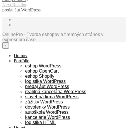
Next Reading
predaj áut WordPress
OnlinePro - Tvorba eshopov a firemných stránok v
expresnom čase
×
Domov
Portfólio
eshop WordPress
eshop OpenCart
eshop Shopify
logistika WordPress
predaj áut WordPress
realitná kancelária WordPress
stavebná firma WordPress
zážitky WordPress
dovolenky WordPress
autoškola WordPress
kancelárie WordPress
logistika HTML
Dopyt